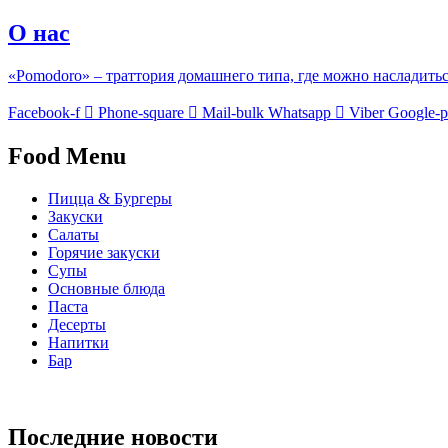
О нас
«Pomodoro» – траттория домашнего типа, где можно насладить
Facebook-f
Phone-square
Mail-bulk
Whatsapp
Viber
Google-p
Food Menu
Пицца & Бургеры
Закуски
Салаты
Горячие закуски
Супы
Основные блюда
Паста
Десерты
Напитки
Бар
Последние новости