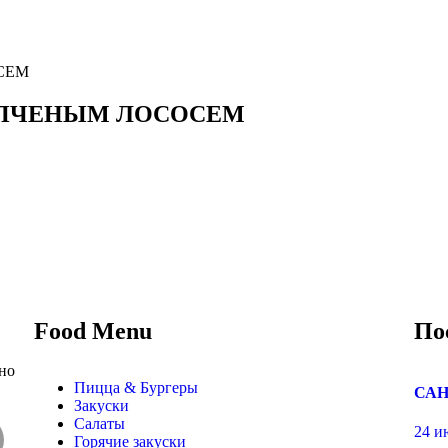
СЕМ
КОПЧЕНЫМ ЛОСОСЕМ
Food Menu
По
но
Пицца & Бургеры
САН
Закуски
Салаты
24 и
Горячие закуски