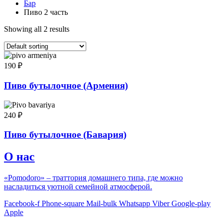
Бар
Пиво 2 часть
Showing all 2 results
190
₽
Пиво бутылочное (Армения)
240
₽
Пиво бутылочное (Бавария)
О нас
«Pomodoro» – траттория домашнего типа, где можно
насладиться уютной семейной атмосферой.
Facebook-f
Phone-square
Mail-bulk
Whatsapp
Viber
Google-play
Apple