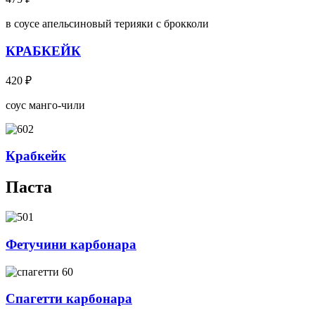
в соусе апельсиновый терияки с брокколи
КРАБКЕЙК
420
₽
соус манго-чили
Крабкейк
Паста
Фетучини карбонара
Спагетти карбонара