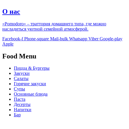
О нас
«Pomodoro» – траттория домашнего типа, где можно
насладиться уютной семейной атмосферой.
Facebook-f
Phone-square
Mail-bulk
Whatsapp
Viber
Google-play
Apple
Food Menu
Пицца & Бургеры
Закуски
Салаты
Горячие закуски
Супы
Основные блюда
Паста
Десерты
Напитки
Бар