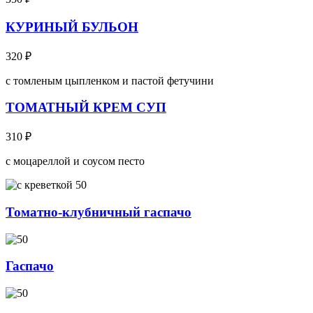
КУРИНЫЙ БУЛЬОН
320
₽
с томленым цыпленком и пастой фетучини
ТОМАТНЫЙ КРЕМ СУП
310
₽
с моцареллой и соусом песто
Томатно-клубничный гаспачо
Гаспачо