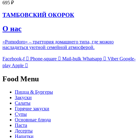
695
₽
ТАМБОВСКИЙ ОКОРОК
О нас
«Pomodoro» – траттория домашнего типа, где можно
насладиться уютной семейной атмосферой.
Facebook-f
Phone-square
Mail-bulk
Whatsapp
Viber
Google-
play
Apple
Food Menu
Пицца & Бургеры
Закуски
Салаты
Горячие закуски
Супы
Основные блюда
Паста
Десерты
Напитки