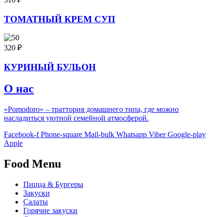
ТОМАТНЫЙ КРЕМ СУП
320
₽
КУРИНЫЙ БУЛЬОН
О нас
«Pomodoro» – траттория домашнего типа, где можно
насладиться уютной семейной атмосферой.
Facebook-f
Phone-square
Mail-bulk
Whatsapp
Viber
Google-play
Apple
Food Menu
Пицца & Бургеры
Закуски
Салаты
Горячие закуски