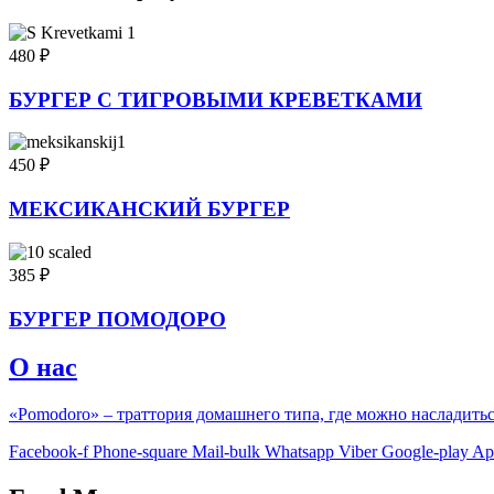
480
₽
БУРГЕР С ТИГРОВЫМИ КРЕВЕТКАМИ
450
₽
МЕКСИКАНСКИЙ БУРГЕР
385
₽
БУРГЕР ПОМОДОРО
О нас
«Pomodoro» – траттория домашнего типа, где можно насладить
Facebook-f
Phone-square
Mail-bulk
Whatsapp
Viber
Google-play
Ap