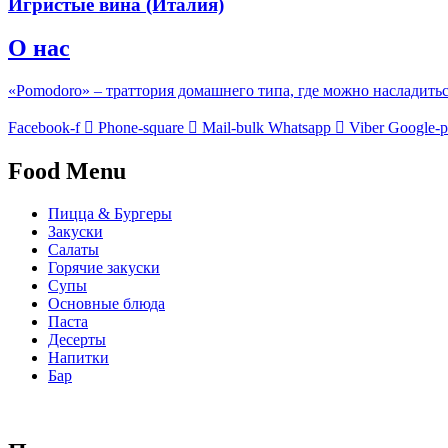
Игристые вина (Италия)
О нас
«Pomodoro» – траттория домашнего типа, где можно насладить
Facebook-f
Phone-square
Mail-bulk
Whatsapp
Viber
Google-p
Food Menu
Пицца & Бургеры
Закуски
Салаты
Горячие закуски
Супы
Основные блюда
Паста
Десерты
Напитки
Бар