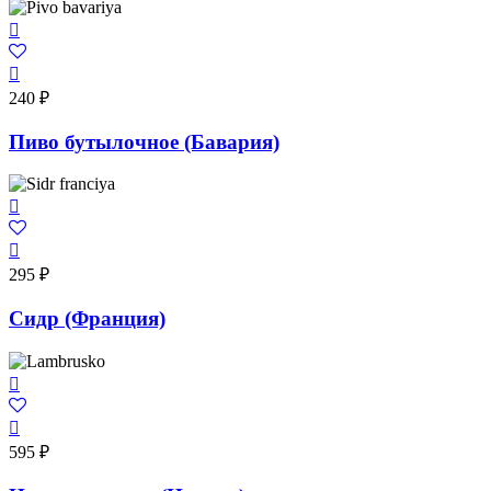
240
₽
Пиво бутылочное (Бавария)
295
₽
Сидр (Франция)
595
₽