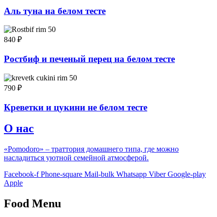
Аль туна на белом тесте
840
₽
Ростбиф и печеный перец на белом тесте
790
₽
Креветки и цукини не белом тесте
О нас
«Pomodoro» – траттория домашнего типа, где можно
насладиться уютной семейной атмосферой.
Facebook-f
Phone-square
Mail-bulk
Whatsapp
Viber
Google-play
Apple
Food Menu