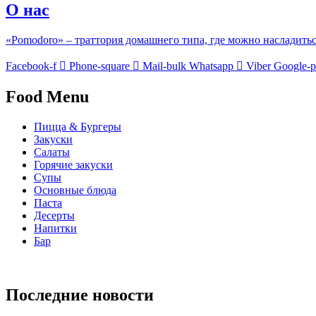
О нас
«Pomodoro» – траттория домашнего типа, где можно насладить
Facebook-f
Phone-square
Mail-bulk
Whatsapp
Viber
Google-p
Food Menu
Пицца & Бургеры
Закуски
Салаты
Горячие закуски
Супы
Основные блюда
Паста
Десерты
Напитки
Бар
Последние новости