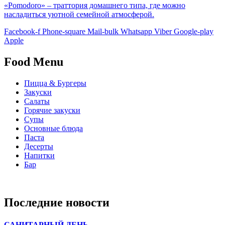
«Pomodoro» – траттория домашнего типа, где можно
насладиться уютной семейной атмосферой.
Facebook-f
Phone-square
Mail-bulk
Whatsapp
Viber
Google-play
Apple
Food Menu
Пицца & Бургеры
Закуски
Салаты
Горячие закуски
Супы
Основные блюда
Паста
Десерты
Напитки
Бар
Последние новости
САНИТАРНЫЙ ДЕНЬ