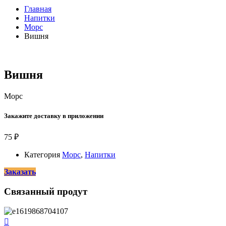
Главная
Напитки
Морс
Вишня
Вишня
Морс
Закажите доставку в приложении
75
₽
Категория
Морс
,
Напитки
Заказать
Связанный продут