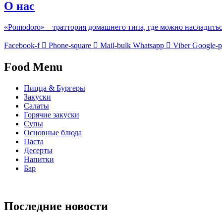
О нас
«Pomodoro» – траттория домашнего типа, где можно насладить
Facebook-f
Phone-square
Mail-bulk
Whatsapp
Viber
Google-p
Food Menu
Пицца & Бургеры
Закуски
Салаты
Горячие закуски
Супы
Основные блюда
Паста
Десерты
Напитки
Бар
Последние новости