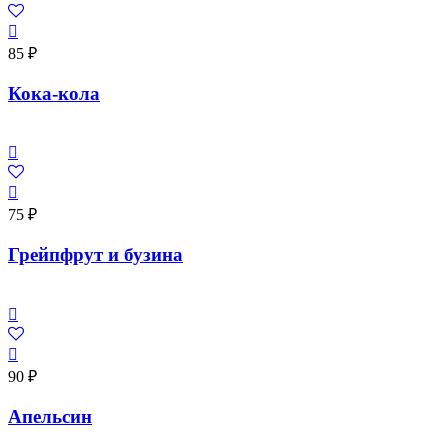
85
₽
Кока-кола
75
₽
Грейпфрут и бузина
90
₽
Апельсин