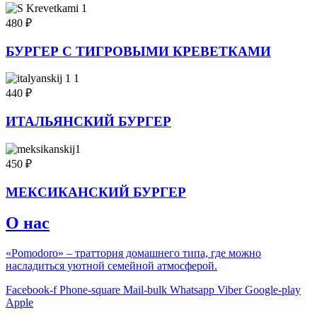
480
₽
БУРГЕР С ТИГРОВЫМИ КРЕВЕТКАМИ
440
₽
ИТАЛЬЯНСКИЙ БУРГЕР
450
₽
МЕКСИКАНСКИЙ БУРГЕР
О нас
«Pomodoro» – траттория домашнего типа, где можно
насладиться уютной семейной атмосферой.
Facebook-f
Phone-square
Mail-bulk
Whatsapp
Viber
Google-play
Apple