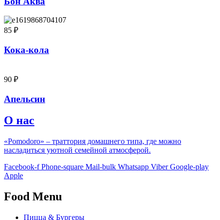
Бон Аква
85
₽
Кока-кола
90
₽
Апельсин
О нас
«Pomodoro» – траттория домашнего типа, где можно
насладиться уютной семейной атмосферой.
Facebook-f
Phone-square
Mail-bulk
Whatsapp
Viber
Google-play
Apple
Food Menu
Пицца & Бургеры