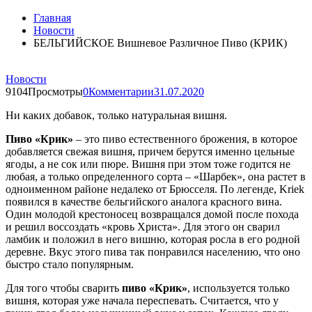
Главная
Новости
БЕЛЬГИЙСКОЕ Вишневое Различное Пиво (КРИК)
Новости
9104Просмотры
0Комментарии
31.07.2020
Ни каких добавок, только натуральная вишня.
Пиво «Крик»
– это пиво естественного брожения, в которое
добавляется свежая вишня, причем берутся именно цельные
ягоды, а не сок или пюре. Вишня при этом тоже годится не
любая, а только определенного сорта – «Шарбек», она растет в
одноименном районе недалеко от Брюсселя. По легенде, Kriek
появился в качестве бельгийского аналога красного вина.
Один молодой крестоносец возвращался домой после похода
и решил воссоздать «кровь Христа». Для этого он сварил
ламбик и положил в него вишню, которая росла в его родной
деревне. Вкус этого пива так понравился населению, что оно
быстро стало популярным.
Для того чтобы сварить
пиво «Крик»
, используется только
вишня, которая уже начала переспевать. Считается, что у