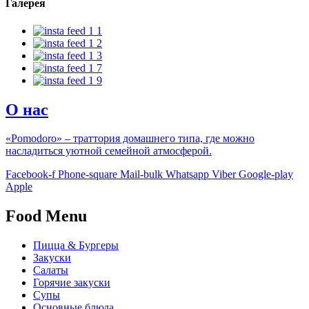
Галерея
О нас
«Pomodoro» – траттория домашнего типа, где можно
насладиться уютной семейной атмосферой.
Facebook-f
Phone-square
Mail-bulk
Whatsapp
Viber
Google-play
Apple
Food Menu
Пицца & Бургеры
Закуски
Салаты
Горячие закуски
Супы
Основные блюда