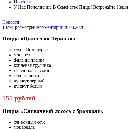
Новости
У Нас Пополнение В Семействе Пицц! Встречайте Наш
Новости
1079Просмотры
0Комментарии
26.03.2020
Пицца «Цыпленок Терияки»
соус «Помодоро»
моцарелла
филе цыпленка
копченая грудинка
перец болгарский
соус терияки
кунжут черный
кунжут белый
555 рублей
Пицца «Сливочный лосось с брокколи»
сливочный соус
моцарелла