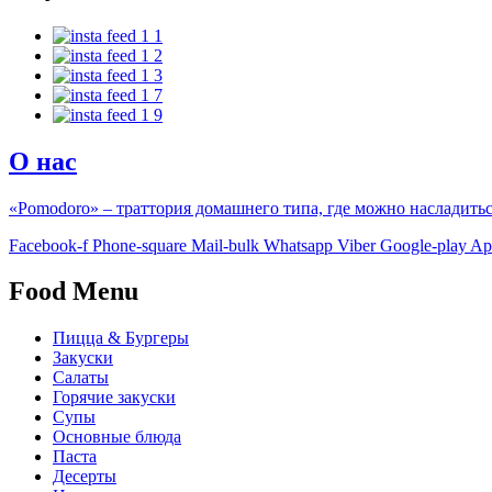
О нас
«Pomodoro» – траттория домашнего типа, где можно насладить
Facebook-f
Phone-square
Mail-bulk
Whatsapp
Viber
Google-play
Ap
Food Menu
Пицца & Бургеры
Закуски
Салаты
Горячие закуски
Супы
Основные блюда
Паста
Десерты