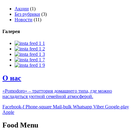
Акции
(1)
Без рубрики
(3)
Новости
(11)
Галерея
О нас
«Pomodoro» – траттория домашнего типа, где можно
насладиться уютной семейной атмосферой.
Facebook-f
Phone-square
Mail-bulk
Whatsapp
Viber
Google-play
Apple
Food Menu